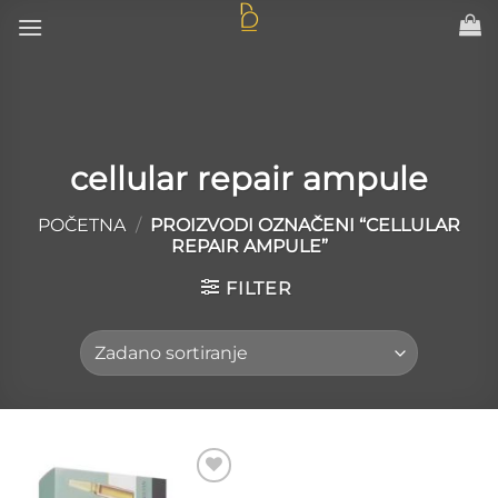
Skip
to
content
cellular repair ampule
POČETNA
/
PROIZVODI OZNAČENI “CELLULAR
REPAIR AMPULE”
FILTER
Add to