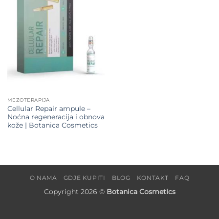
wishlist
MEZOTERAPIJA
Cellular Repair ampule –
Noćna regeneracija i obnova
kože | Botanica Cosmetics
O NAMA
GDJE KUPITI
BLOG
KONTAKT
FAQ
Copyright 2026 ©
Botanica Cosmetics