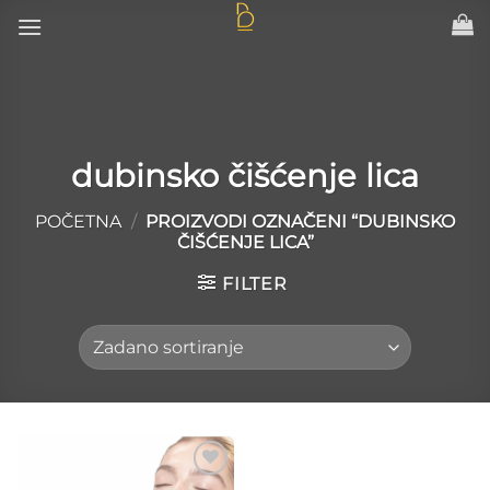
Skip
to
content
dubinsko čišćenje lica
POČETNA
/
PROIZVODI OZNAČENI “DUBINSKO
ČIŠĆENJE LICA”
FILTER
Add to