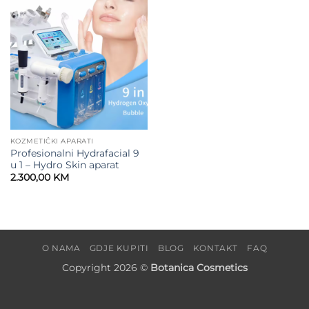
wishlist
KOZMETIČKI APARATI
Profesionalni Hydrafacial 9
u 1 – Hydro Skin aparat
2.300,00
KM
O NAMA
GDJE KUPITI
BLOG
KONTAKT
FAQ
Copyright 2026 ©
Botanica Cosmetics