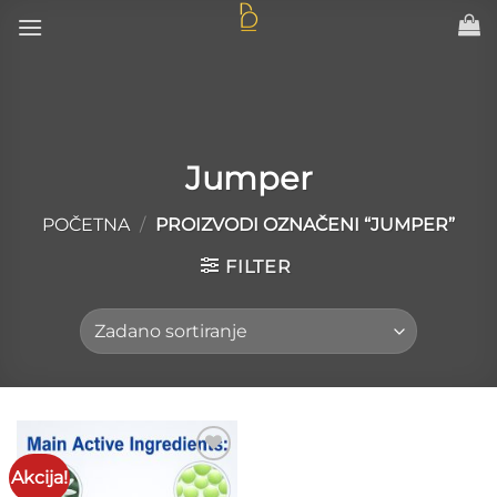
Skip
to
content
Jumper
POČETNA
/
PROIZVODI OZNAČENI “JUMPER”
FILTER
Akcija!
Add to
wishlist