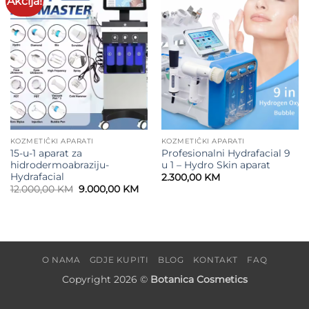
Akcija!
wishlist
wishlist
KOZMETIČKI APARATI
KOZMETIČKI APARATI
15-u-1 aparat za
Profesionalni Hydrafacial 9
hidrodermoabraziju​-
u 1 – Hydro Skin aparat
Hydrafacial
2.300,00
KM
Original
Current
12.000,00
KM
9.000,00
KM
price
price
was:
is:
12.000,00 KM.
9.000,00 KM.
O NAMA
GDJE KUPITI
BLOG
KONTAKT
FAQ
Copyright 2026 ©
Botanica Cosmetics