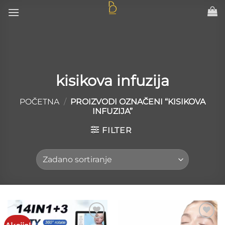
Skip
to
content
kisikova infuzija
POČETNA
/
PROIZVODI OZNAČENI “KISIKOVA
INFUZIJA”
FILTER
Add to
Add to