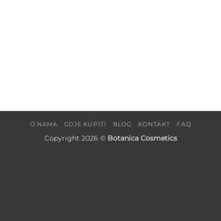
O NAMA
GDJE KUPITI
BLOG
KONTAKT
FAQ
Copyright 2026 ©
Botanica Cosmetics