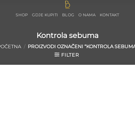
SHOP
GDJE KUPITI
BLOG
O NAMA
KONTAKT
Kontrola sebuma
POČETNA
/
PROIZVODI OZNAČENI “KONTROLA SEBUMA
FILTER