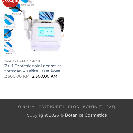
Akcija!
wishlist
KOZMETIČKI APARATI
7 u 1 Profesionalni aparat za
tretman vlasišta i rast kose
Original
Current
2.500,00
KM
2.300,00
KM
price
price
was:
is:
2.500,00 KM.
2.300,00 KM.
O NAMA
GDJE KUPITI
BLOG
KONTAKT
FAQ
Copyright 2026 ©
Botanica Cosmetics