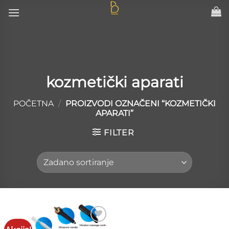
Skip
to
content
kozmetički aparati
POČETNA
/
PROIZVODI OZNAČENI “KOZMETIČKI
APARATI”
FILTER
Add to