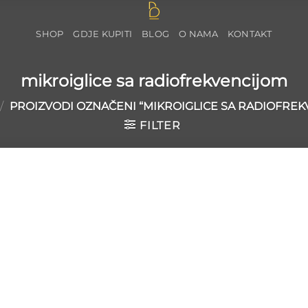
SHOP
GDJE KUPITI
BLOG
O NAMA
KONTAKT
mikroiglice sa radiofrekvencijom
/
PROIZVODI OZNAČENI “MIKROIGLICE SA RADIOFREK
FILTER