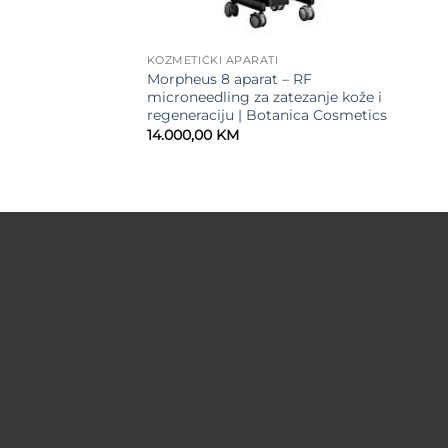
KOZMETIČKI APARATI
Morpheus 8 aparat – RF
microneedling za zatezanje kože i
regeneraciju | Botanica Cosmetics
14.000,00
KM