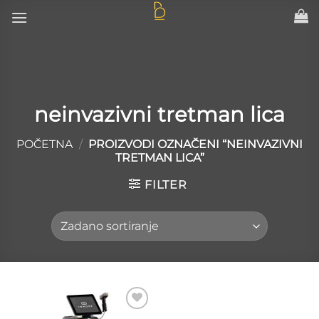
Skip
to
content
neinvazivni tretman lica
POČETNA
/
PROIZVODI OZNAČENI “NEINVAZIVNI
TRETMAN LICA”
FILTER
Add to