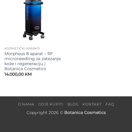
wishlist
KOZMETIČKI APARATI
Morpheus 8 aparat – RF
microneedling za zatezanje
kože i regeneraciju |
Botanica Cosmetics
14.000,00
KM
O NAMA
GDJE KUPITI
BLOG
KONTAKT
FAQ
Copyright 2026 ©
Botanica Cosmetics