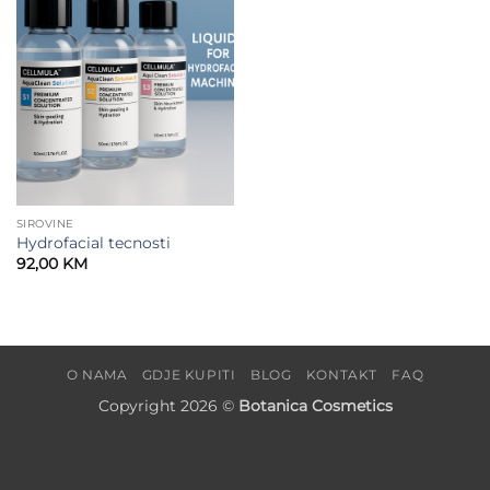
wishlist
SIROVINE
Hydrofacial tecnosti
92,00
KM
O NAMA
GDJE KUPITI
BLOG
KONTAKT
FAQ
Copyright 2026 ©
Botanica Cosmetics