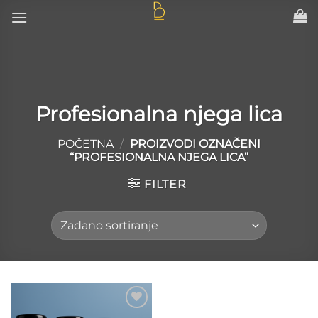
Skip
to
content
Profesionalna njega lica
POČETNA
/
PROIZVODI OZNAČENI
“PROFESIONALNA NJEGA LICA”
FILTER
Add to