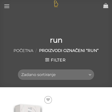
Skip
to
content
run
POČETNA
/
PROIZVODI OZNAČENI “RUN”
FILTER
Add to
wishlist