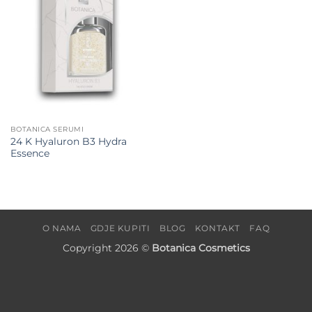
BOTANICA SERUMI
24 K Hyaluron B3 Hydra
Essence
O NAMA
GDJE KUPITI
BLOG
KONTAKT
FAQ
Copyright 2026 ©
Botanica Cosmetics