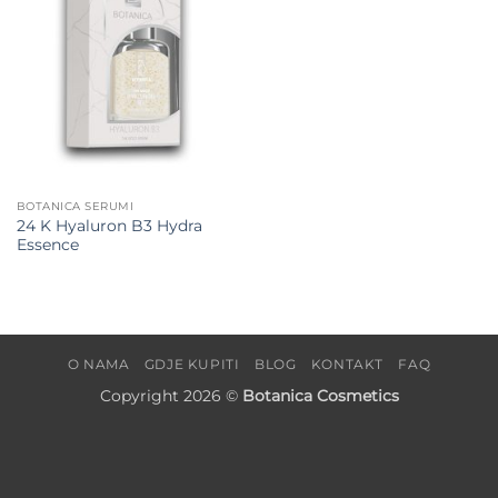
BOTANICA SERUMI
24 K Hyaluron B3 Hydra
Essence
O NAMA
GDJE KUPITI
BLOG
KONTAKT
FAQ
Copyright 2026 ©
Botanica Cosmetics