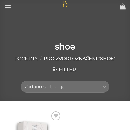
Skip
to
content
shoe
POČETNA
/
PROIZVODI OZNAČENI “SHOE”
FILTER
Add to
wishlist