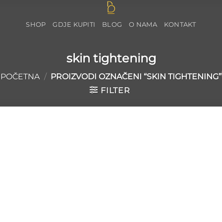
SHOP
GDJE KUPITI
BLOG
O NAMA
KONTAKT
skin tightening
POČETNA
/
PROIZVODI OZNAČENI “SKIN TIGHTENING”
FILTER