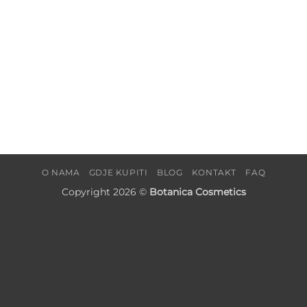
O NAMA
GDJE KUPITI
BLOG
KONTAKT
FAQ
Copyright 2026 ©
Botanica Cosmetics