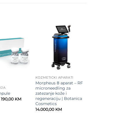
Add to
Add to
wishlist
wishlist
KOZMETIČKI APARATI
Morpheus 8 aparat – RF
microneedling za
IJA
mpule
zatezanje kože i
regeneraciju | Botanica
Original
Current
190,00
KM
price
price
Cosmetics
was:
is:
14.000,00
KM
210,00 KM.
190,00 KM.