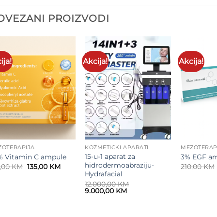
OVEZANI PROIZVODI
ija!
Akcija!
Akcija!
Add to
Add to
wishlist
wishlist
ZOTERAPIJA
KOZMETIČKI APARATI
MEZOTERAP
15-u-1 aparat za
% Vitamin C ampule
3% EGF a
hidrodermoabraziju​-
Original
Current
0,00
KM
135,00
KM
210,00
KM
price
price
Hydrafacial
was:
is:
12.000,00
KM
150,00 KM.
135,00 KM.
Original
Current
9.000,00
KM
price
price
was:
is:
12.000,00 KM.
9.000,00 KM.