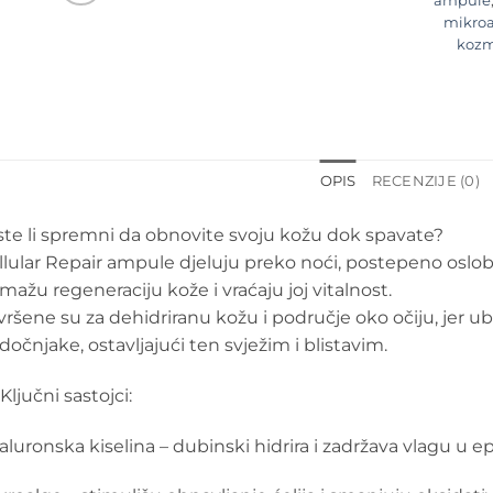
ampule
mikro
kozm
OPIS
RECENZIJE (0)
ste li spremni da obnovite svoju kožu dok spavate?
llular Repair ampule djeluju preko noći, postepeno oslob
mažu regeneraciju kože i vraćaju joj vitalnost.
vršene su za dehidriranu kožu i područje oko očiju, jer 
dočnjake, ostavljajući ten svježim i blistavim.
Ključni sastojci:
jaluronska kiselina – dubinski hidrira i zadržava vlagu u 