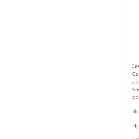
Je
Ce
po
Sa
po
Hi