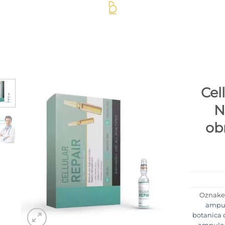
SHOP
GDJE KUPITI
BLOG
O NAMA
KONTAKT
Cel
N
Add to
wishlist
ob
Oznak
ampul
botanica 