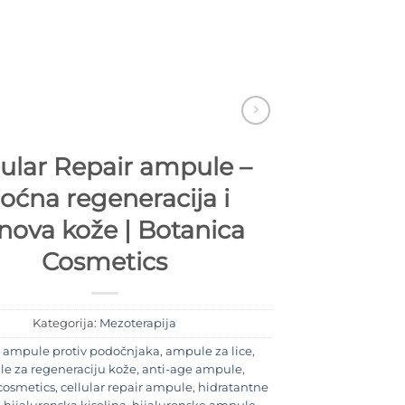
lular Repair ampule –
oćna regeneracija i
nova kože | Botanica
Cosmetics
Kategorija:
Mezoterapija
e
ampule protiv podočnjaka
,
ampule za lice
,
e za regeneraciju kože
,
anti-age ampule
,
cosmetics
,
cellular repair ampule
,
hidratantne