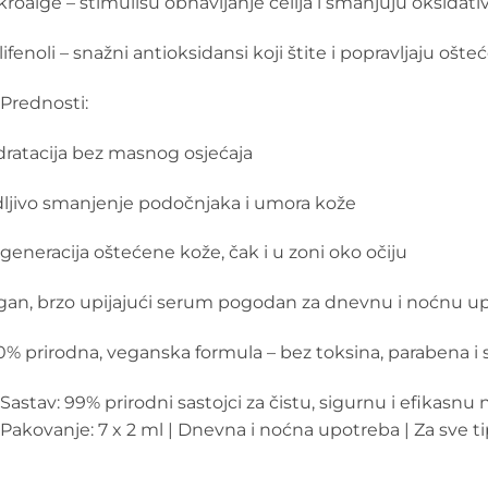
kroalge – stimulišu obnavljanje ćelija i smanjuju oksidativ
lifenoli – snažni antioksidansi koji štite i popravljaju ošt
Prednosti:
dratacija bez masnog osjećaja
dljivo smanjenje podočnjaka i umora kože
generacija oštećene kože, čak i u zoni oko očiju
gan, brzo upijajući serum pogodan za dnevnu i noćnu u
0% prirodna, veganska formula – bez toksina, parabena i s
Sastav: 99% prirodni sastojci za čistu, sigurnu i efikasnu 
Pakovanje: 7 x 2 ml | Dnevna i noćna upotreba | Za sve t