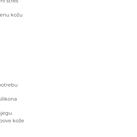
ni stres
ećenu kožu
potrebu
ilikona
njegu.
ipove kože