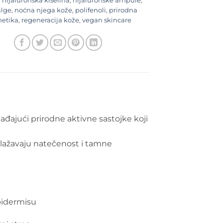
,
hijaluronska kiselina
,
hijaluronske ampule
,
alge
,
noćna njega kože
,
polifenoli
,
prirodna
etika
,
regeneracija kože
,
vegan skincare
ađajući prirodne aktivne sastojke koji
ublažavaju natečenost i tamne
epidermisu