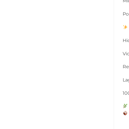
Mi
Po
Hi
Vi
Re
La
10