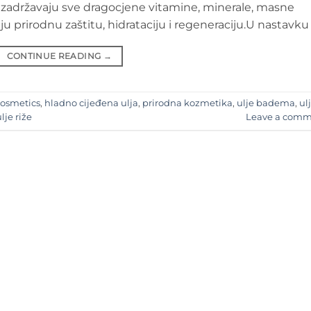
r zadržavaju sve dragocjene vitamine, minerale, masne
aju prirodnu zaštitu, hidrataciju i regeneraciju.U nastavku 
CONTINUE READING
→
Cosmetics
,
hladno cijeđena ulja
,
prirodna kozmetika
,
ulje badema
,
ul
lje riže
Leave a comm