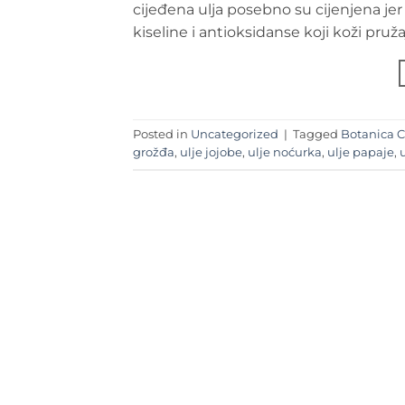
cijeđena ulja posebno su cijenjena je
kiseline i antioksidanse koji koži pruž
Posted in
Uncategorized
|
Tagged
Botanica 
grožđa
,
ulje jojobe
,
ulje noćurka
,
ulje papaje
,
u