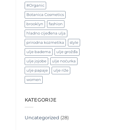
#Organic
Botanica Cosmetics
brooklyn
fashion
hladno cijeđena ulja
prirodna kozmetika
style
ulje badema
ulje grožđa
ulje jojobe
ulje noćurka
ulje papaje
ulje riže
women
KATEGORIJE
Uncategorized
(28)