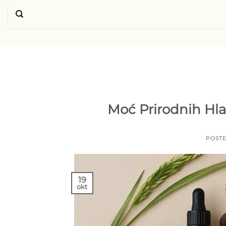
Skip
to
content
Moć Prirodnih Hla
POST
19
okt