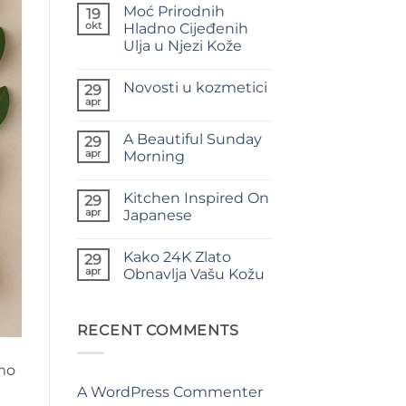
Moć Prirodnih
19
okt
Hladno Cijeđenih
Ulja u Njezi Kože
Nema
komentara
Novosti u kozmetici
na
29
Moć
apr
Nema
Prirodnih
komentara
Hladno
na
Cijeđenih
A Beautiful Sunday
29
Novosti
Ulja
u
apr
Morning
u
kozmetici
Njezi
Nema
Kože
komentara
Kitchen Inspired On
na
29
A
apr
Japanese
Beautiful
Sunday
Nema
Morning
komentara
Kako 24K Zlato
na
29
Kitchen
apr
Obnavlja Vašu Kožu
Inspired
On
Nema
Japanese
komentara
na
Kako
RECENT COMMENTS
24K
Zlato
Obnavlja
amo
Vašu
Kožu
A WordPress Commenter