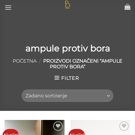
Skip
to
content
ampule protiv bora
POČETNA
/
PROIZVODI OZNAČENI “AMPULE
PROTIV BORA”
FILTER
Add to
Add to