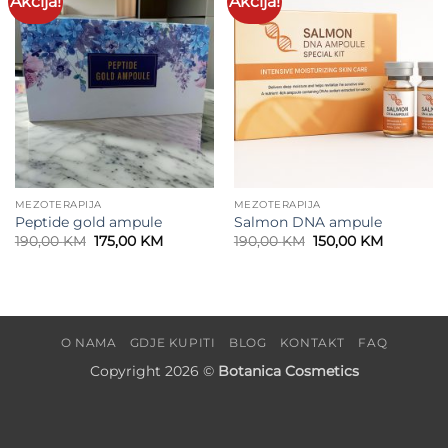
Akcija!
Akcija!
wishlist
wishlist
MEZOTERAPIJA
MEZOTERAPIJA
Peptide gold ampule
Salmon DNA ampule
Original
Current
Original
Current
190,00
KM
175,00
KM
190,00
KM
150,00
KM
price
price
price
price
was:
is:
was:
is:
190,00 KM.
175,00 KM.
190,00 KM.
150,00 KM
O NAMA
GDJE KUPITI
BLOG
KONTAKT
FAQ
Copyright 2026 ©
Botanica Cosmetics