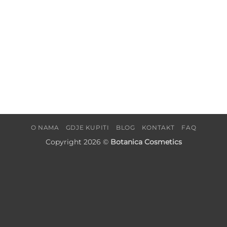
O NAMA
GDJE KUPITI
BLOG
KONTAKT
FAQ
Copyright 2026 ©
Botanica Cosmetics