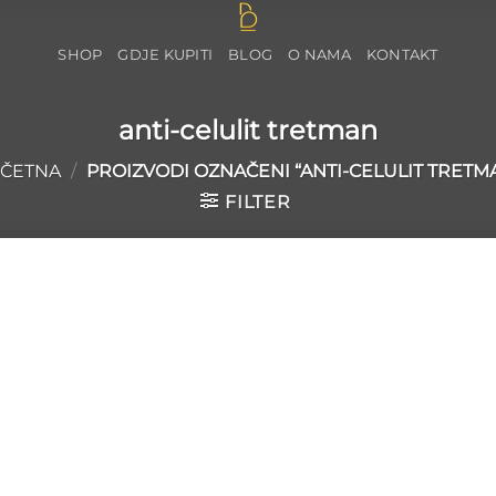
SHOP
GDJE KUPITI
BLOG
O NAMA
KONTAKT
anti-celulit tretman
ČETNA
/
PROIZVODI OZNAČENI “ANTI-CELULIT TRETM
FILTER