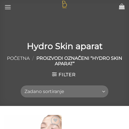
Skip
to
content
Hydro Skin aparat
POČETNA
/
PROIZVODI OZNAČENI “HYDRO SKIN
APARAT”
FILTER
Add to