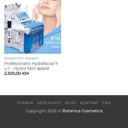
wishlist
KOZMETIČKI APARATI
Profesionalni Hydrafacial 9
u 1 – Hydro Skin aparat
2.300,00
KM
O NAMA
GDJE KUPITI
BLOG
KONTAKT
FAQ
Copyright 2026 ©
Botanica Cosmetics