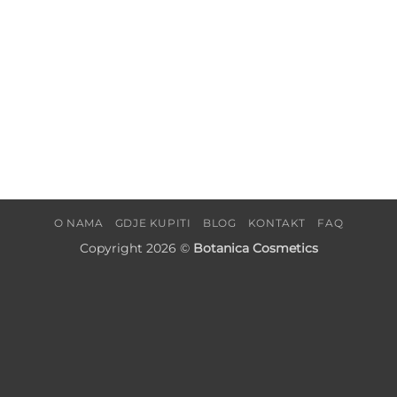
O NAMA
GDJE KUPITI
BLOG
KONTAKT
FAQ
Copyright 2026 ©
Botanica Cosmetics