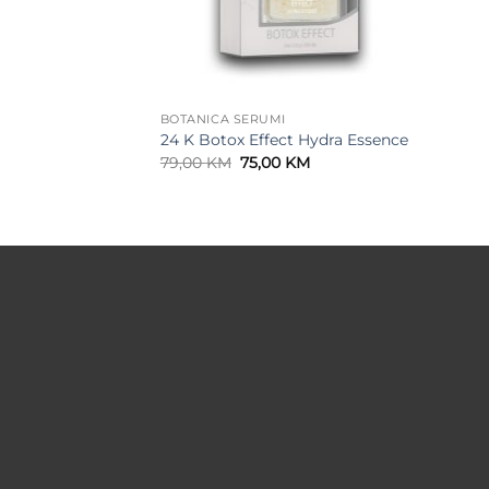
BOTANICA SERUMI
24 K Botox Effect Hydra Essence
Original
Current
79,00
KM
75,00
KM
price
price
was:
is:
79,00 KM.
75,00 KM.