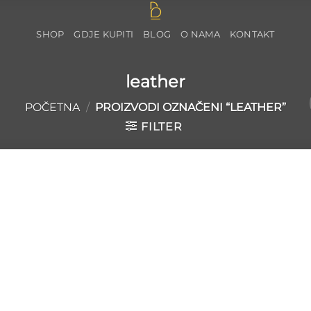
SHOP
GDJE KUPITI
BLOG
O NAMA
KONTAKT
leather
POČETNA
/
PROIZVODI OZNAČENI “LEATHER”
FILTER