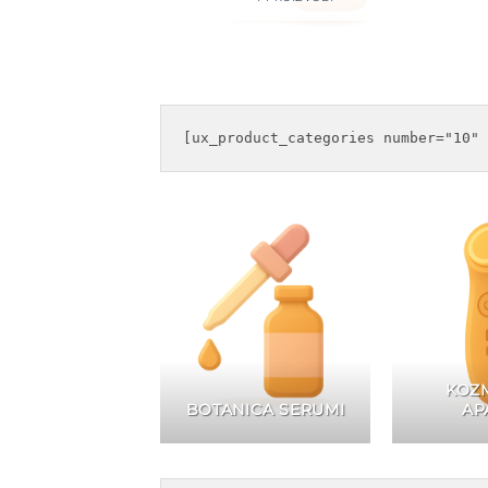
KOZM
BOTANICA SERUMI
AP