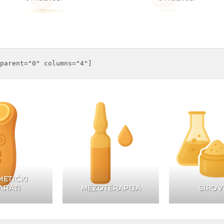
ETIČKI
ARATI
MEZOTERAPIJA
SIROV