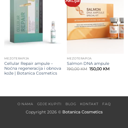
Akcija!
wishlist
wishlist
MEZOTERAPIJA
MEZOTERAPIJA
Cellular Repair ampule –
Salmon DNA ampule
Noćna regeneracija i obnova
Original
Current
190,00
KM
150,00
KM
price
price
kože | Botanica Cosmetics
was:
is:
190,00 KM.
150,00 KM
O NAMA
GDJE KUPITI
BLOG
KONTAKT
FAQ
Copyright 2026 ©
Botanica Cosmetics