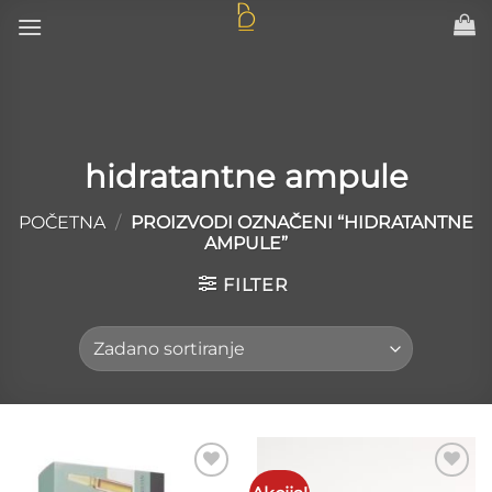
Skip
to
content
hidratantne ampule
POČETNA
/
PROIZVODI OZNAČENI “HIDRATANTNE
AMPULE”
FILTER
Add to
Add to